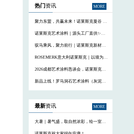
热门
资讯
MORE
聚力东盟，共赢未来！诺莱斯克曼谷 IMPACT 会展建材博览....
诺莱斯克艺术涂料｜源头工厂直供✨合作必看
驭马乘风，聚力前行｜诺莱斯克新材料年底聚餐圆满落幕，共赴新程....
ROSEMERK意大利诺莱斯克｜以墙为媒，书写温柔而坚定的生....
2026成都艺术涂料恳谈会，诺莱斯克携最新流行色卡赴约！
新品上线！罗马洞石艺术涂料（灰泥系列）：自然美学与硬核性能的....
最新
资讯
MORE
大暑｜暑气盛，取自然浓彩，绘一室清宁
诺莱斯克祝大家端午安康！