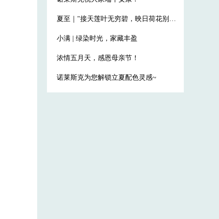
夏至｜"接天莲叶无穷碧，映日荷花别样红。"
小满 | 绿染时光，家藏丰盈
浓情五月天，感恩母亲节！
诺莱斯克为您解锁立夏配色灵感~