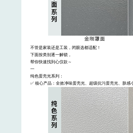
不管是家装还是工装，闭眼选都适配！
下面按类别逐一解锁，
帮你快速找到心仪款～
一
纯色蛋壳光系列：
✅ 核心产品：全效净味蛋壳光、超级抗污蛋壳光、肤感