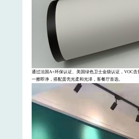
通过法国A+环保认证、美国绿色卫士金级认证，VOC
一擦即净，搭配蛋壳光柔和光泽，客餐厅首选。