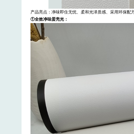
产品亮点：净味即住无忧、柔和光泽质感、采用环保配
①全效净味蛋壳光：