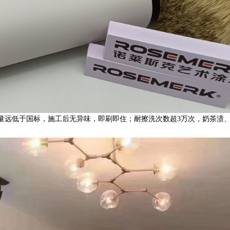
含量远低于国标，施工后无异味，即刷即住；耐擦洗次数超3万次，奶茶渍